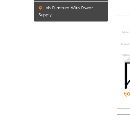
Lab Furniture With Power
Supply
ชุ