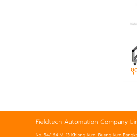
ชุ
Fieldtech Automation Company Lim
No. 54/164 M. 13 Khlong Kum, Bueng Kum Bangk