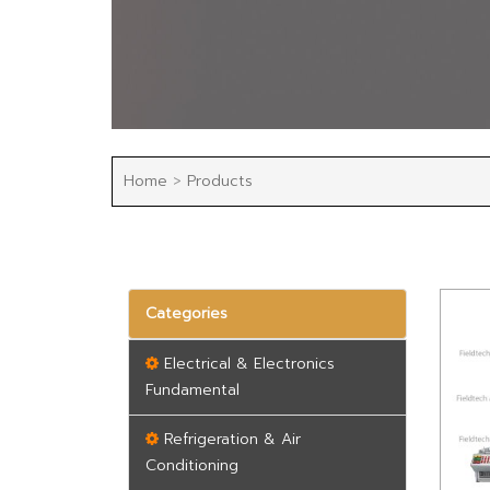
Home
>
Products
Categories
Electrical & Electronics
Fundamental
Refrigeration & Air
Conditioning