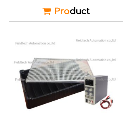
Pro
duct