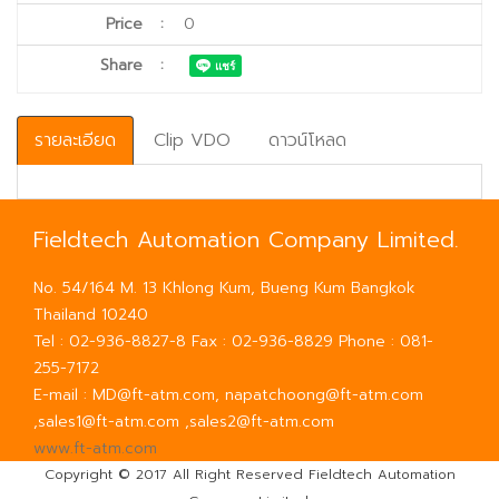
Price
:
0
Share
:
รายละเอียด
Clip VDO
ดาวน์โหลด
Fieldtech Automation Company Limited.
No. 54/164 M. 13 Khlong Kum, Bueng Kum Bangkok
Thailand 10240
Tel : 02-936-8827-8 Fax : 02-936-8829 Phone : 081-
255-7172
E-mail : MD@ft-atm.com, napatchoong@ft-atm.com
,sales1@ft-atm.com ,sales2@ft-atm.com
www.ft-atm.com
Copyright © 2017 All Right Reserved Fieldtech Automation